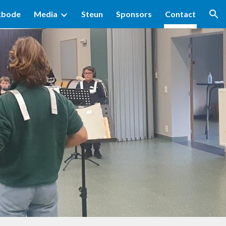
kbode
Media
Steun
Sponsors
Contact
ion