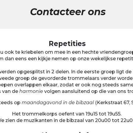
Contacteer ons
Repetities
jou ook te kriebelen om mee in een hechte vriendengro
 dan eens een kijkje nemen op onze wekelijkse repetit
erden opgesplitst in 2 delen. In de eerste groep ligt d
e tweede groep de gevorderde trommelaars verder worde
oepen overlappen elkaar, zodat er ook nog steeds sam
s van de
harmonie
volgen aansluitend op die van ons t
teeds op
maandagavond in de bibzaal
(Kerkstraat 67, S
Het trommelkorps oefent van 19u15 tot 19u55.
e zien de muzikanten in de bibzaal van 20u00 tot 22u0