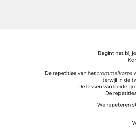
Begint het bij 
Kom
De repetities van het
trommelkorps
w
terwijl in d
De lessen van beide gr
De repetitie
We repeteren s
W