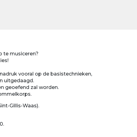
ep te musiceren?
ies!
e nadruk vooral op de basistechnieken,
n uitgedaagd.
en geoefend zal worden.
rommelkorps.
int-Gillis-Waas).
0.