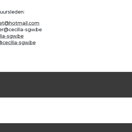
uursleden:
et@hotmail.com
ter@cecilia-sgw.be
lia-sgw.be
@cecilia-sgw.be